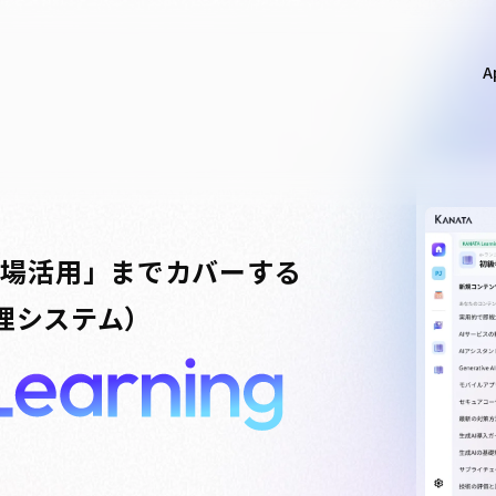
A
anata Learning
現場活用」までカバーする
理システム）