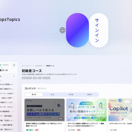
pps
Topics
お申
サ
し込
イ
language
みは
ン
こち
イ
ら
ン
English
日本語
中文
Español
Français
Deutsch
Italiano