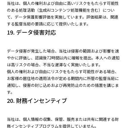
当社は、個人の権利および自由に高いリスクをもたらす可能性
のある処理活動（生成AIコンテンツ処理機能を含む）につい
て、データ保護影響評価を実施しています。評価結果は、関連
する監督当局の要請に応じて提供いたします。
19. データ侵害対応
データ侵害が発生した場合、当社は侵害の範囲および影響を速
やかに評価し、認識後72時間以内に確報を提出。本人への通知
は高リスクの場合、不当な遅滞なく実施いたします。
個人の権利および自由にリスクをもたらす可能性がある場合、
お客様の居住地の適用法令が定める期間内に所管の監督当局に
通知し、侵害の封じ込めおよび再発防止のための措置を講じま
す。
20. 財務インセンティブ
当社は、個人情報の収集、保管、販売または共有に関連する財
務インセンティブプログラムを提供していません。