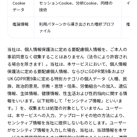
Cookie
セッションCookie、分析Cookie、同様の
イン
データ
技術
推論情報
利用パターンから導き出された嗜好プロフ
推論
ァイル
当社は、個人情報保護法に定める要配慮個人情報を、ご本人の
事前同意なく収集することはありません（法令により許容され
る場合を除きます）。当社は、本サービスにおいて、個人情報
保護法に定める要配慮個人情報、ならびにGDPR第9条および
UK GDPR第9条に定める特別カテゴリの個人データ（人種、民
族、政治的意見、宗教・思想・信条、労働組合への加入、遺伝
情報、生体情報、健康情報、性生活および性的指向に関する情
報をいいます。以下総称して「センシティブ情報」といいま
す。）を、収集または処理の対象としていません。ユーザー
は、本サービスへの入力、アップロードその他の方法により、
センシティブ情報を当社に提供しないものとします。ユーザー
がセンシティブ情報を入力した場合、当社は、当該情報を本サ