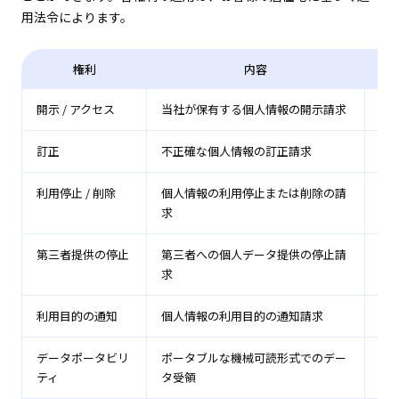
用法令によります。
権利
内容
全
開示 / アクセス
当社が保有する個人情報の開示請求
✓
訂正
不正確な個人情報の訂正請求
✓
利用停止 / 削除
個人情報の利用停止または削除の請
✓
求
第三者提供の停止
第三者への個人データ提供の停止請
✓
求
利用目的の通知
個人情報の利用目的の通知請求
✓
データポータビリ
ポータブルな機械可読形式でのデー
✓ *
ティ
タ受領