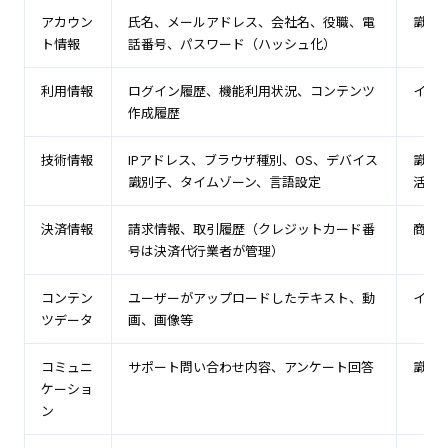
アカウン
氏名、メールアドレス、会社名、役職、電
識別
ト情報
話番号、パスワード（ハッシュ化）
利用情報
ログイン履歴、機能利用状況、コンテンツ
イン
作成履歴
技術情報
IPアドレス、ブラウザ種別、OS、デバイス
識別
識別子、タイムゾーン、言語設定
活動
決済情報
請求情報、取引履歴（クレジットカード番
商業
号は決済代行業者が管理）
コンテン
ユーザーがアップロードしたテキスト、動
イン
ツデータ
画、画像等
コミュニ
サポート問い合わせ内容、アンケート回答
識別
ケーショ
ン